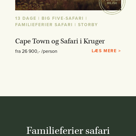
13 DAGE | BIG FIVE-SAFARI |
FAMILIEFERIER SAFARI | STORBY
Cape Town og Safari i Kruger
fra 26 900,- /person
LÆS MERE >
Familieferier safari