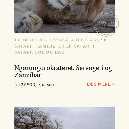
13 DAGE | BIG FIVE-SAFARI | KLASSISK
SAFARI | FAMILIEFERIER SAFARI |
SAFARI, SOL OG BAD
Ngorongorokrateret, Serengeti og
Zanzibar
fra 27 900,- /person
LÆS MERE >