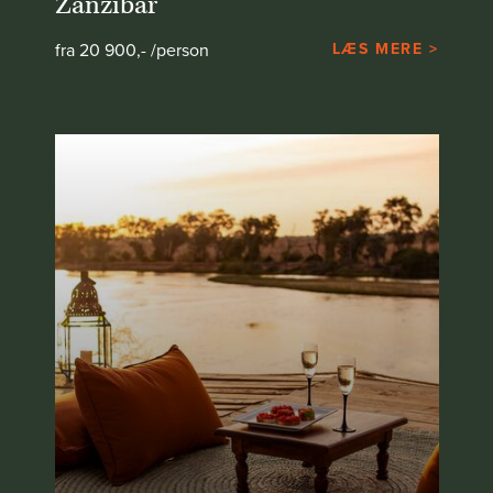
Zanzibar
fra 20 900,- /person
LÆS MERE >