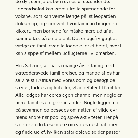
de dyr, som jeres børn synes er spændende.
Leopardsafari kan være utrolig spændende for
voksne, som kan vente længe på, at leoparden
dukker op, og som ved, hvordan man bruger en
kikkert, men børnene får måske mere ud af at
komme tæt på en elefant. Det er også vigtigt at
vælge en familievenlig lodge eller et hotel, hvor I
kan slappe af mellem udflugterne i vildmarken.
Hos Safarirejser har vi mange års erfaring med
skræddersyede familierejser, og mange af os har
selv rejst i Afrika med vores børn og besøgt de
steder, lodges og hoteller, vi anbefaler til familier.
Alle lodges har deres egen charme, men nogle er
mere familievenlige end andre. Nogle ligger midt
på savannen og besøges om natten af vilde dyr,
mens andre har pool og sjove aktiviteter. Her på
siden kan du læse mere om vores destinationer
og finde ud af, hvilken safarioplevelse der passer