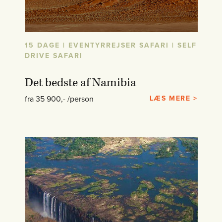
15 DAGE | EVENTYRREJSER SAFARI | SELF
DRIVE SAFARI
Det bedste af Namibia
fra 35 900,- /person
LÆS MERE >