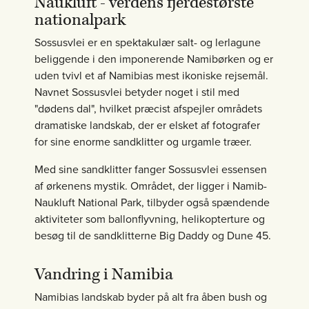
Naukluft - verdens fjerdestørste
nationalpark
Sossusvlei er en spektakulær salt- og lerlagune
beliggende i den imponerende Namibørken og er
uden tvivl et af Namibias mest ikoniske rejsemål.
Navnet Sossusvlei betyder noget i stil med
"dødens dal", hvilket præcist afspejler områdets
dramatiske landskab, der er elsket af fotografer
for sine enorme sandklitter og urgamle træer.
Med sine sandklitter fanger Sossusvlei essensen
af ørkenens mystik. Området, der ligger i Namib-
Naukluft National Park, tilbyder også spændende
aktiviteter som ballonflyvning, helikopterture og
besøg til de sandklitterne Big Daddy og Dune 45.
Vandring i Namibia
Namibias landskab byder på alt fra åben bush og