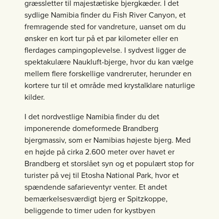
græssletter til majestætiske bjergkæder. I det
sydlige Namibia finder du Fish River Canyon, et
fremragende sted for vandreture, uanset om du
ønsker en kort tur på et par kilometer eller en
flerdages campingoplevelse. I sydvest ligger de
spektakulære Naukluft-bjerge, hvor du kan vælge
mellem flere forskellige vandreruter, herunder en
kortere tur til et område med krystalklare naturlige
kilder.
I det nordvestlige Namibia finder du det
imponerende domeformede Brandberg
bjergmassiv, som er Namibias højeste bjerg. Med
en højde på cirka 2.600 meter over havet er
Brandberg et storslået syn og et populært stop for
turister på vej til Etosha National Park, hvor et
spændende safarieventyr venter. Et andet
bemærkelsesværdigt bjerg er Spitzkoppe,
beliggende to timer uden for kystbyen