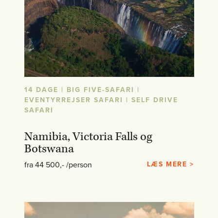
14 DAGE | BIG FIVE-SAFARI |
EVENTYRREJSER SAFARI | SELF DRIVE
SAFARI
Namibia, Victoria Falls og
Botswana
fra 44 500,- /person
LÆS MERE >