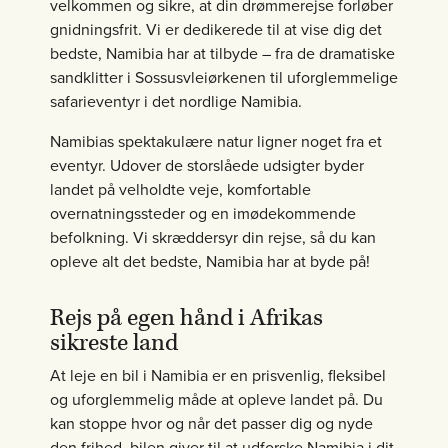
velkommen og sikre, at din drømmerejse forløber
gnidningsfrit. Vi er dedikerede til at vise dig det
bedste, Namibia har at tilbyde – fra de dramatiske
sandklitter i Sossusvleiørkenen til uforglemmelige
safarieventyr i det nordlige Namibia.
Namibias spektakulære natur ligner noget fra et
eventyr. Udover de storslåede udsigter byder
landet på velholdte veje, komfortable
overnatningssteder og en imødekommende
befolkning. Vi skræddersyr din rejse, så du kan
opleve alt det bedste, Namibia har at byde på!
Rejs på egen hånd i Afrikas
sikreste land
At leje en bil i Namibia er en prisvenlig, fleksibel
og uforglemmelig måde at opleve landet på. Du
kan stoppe hvor og når det passer dig og nyde
den frihed, bilen giver til at udforske Namibia i dit