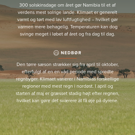
300 solskinsdage om året gør Namibia til et af
verdens mest solrige lande. Klimaet er generelt
varmt og tørt med lav luftfugtighed – hvilket gør
varmen mere behagelig. Temperaturen kan dog
svinge meget i løbet af året og fra dag til dag.
NEDBØR
Den tørre sæson strækker sig fra april til oktober,
efterfulgt af en en våd periode med spredte
regnbyger. Klimaet varierer i Namibias forskellige
regioner med mest regn i nordøst. I april og
starten af maj er græsset stadig højt efter regnen,
hvilket kan gøre det sværere at få øje på dyrene.