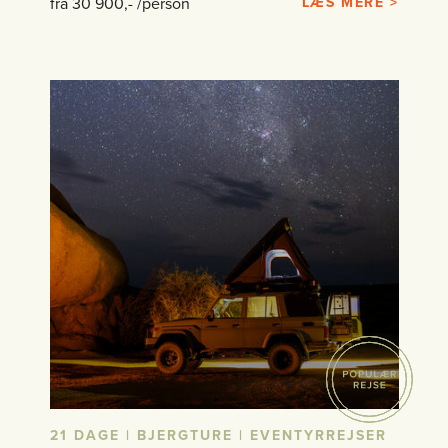
fra 30 900,- /person
LÆS MERE >
21 DAGE | BJERGTURE | EVENTYRREJSER