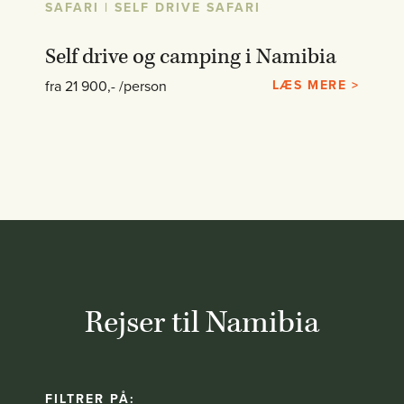
SAFARI | SELF DRIVE SAFARI
Self drive og camping i Namibia
fra 21 900,- /person
LÆS MERE >
Rejser til Namibia
FILTRER PÅ: