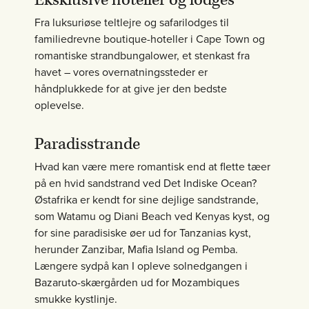
Eksklusive hoteller og lodges
Fra luksuriøse teltlejre og safarilodges til
familiedrevne boutique-hoteller i Cape Town og
romantiske strandbungalower, et stenkast fra
havet – vores overnatningssteder er
håndplukkede for at give jer den bedste
oplevelse.
Paradisstrande
Hvad kan være mere romantisk end at flette tæer
på en hvid sandstrand ved Det Indiske Ocean?
Østafrika er kendt for sine dejlige sandstrande,
som Watamu og Diani Beach ved Kenyas kyst, og
for sine paradisiske øer ud for Tanzanias kyst,
herunder Zanzibar, Mafia Island og Pemba.
Længere sydpå kan I opleve solnedgangen i
Bazaruto-skærgården ud for Mozambiques
smukke kystlinje.