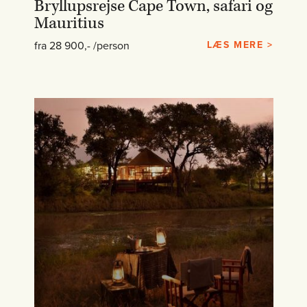
Bryllupsrejse Cape Town, safari og
Mauritius
fra 28 900,- /person
LÆS MERE >