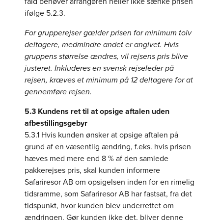
fald behøver arrangøren heller ikke sænke prisen
ifølge 5.2.3.
For grupperejser gælder prisen for minimum tolv
deltagere, medmindre andet er angivet. Hvis
gruppens størrelse ændres, vil rejsens pris blive
justeret. Inkluderes en svensk rejseleder på
rejsen, kræves et minimum på 12 deltagere for at
gennemføre rejsen.
5.3 Kundens ret til at opsige aftalen uden
afbestillingsgebyr
5.3.1 Hvis kunden ønsker at opsige aftalen på
grund af en væsentlig ændring, f.eks. hvis prisen
hæves med mere end 8 % af den samlede
pakkerejses pris, skal kunden informere
Safariresor AB om opsigelsen inden for en rimelig
tidsramme, som Safariresor AB har fastsat, fra det
tidspunkt, hvor kunden blev underrettet om
ændringen. Gør kunden ikke det, bliver denne