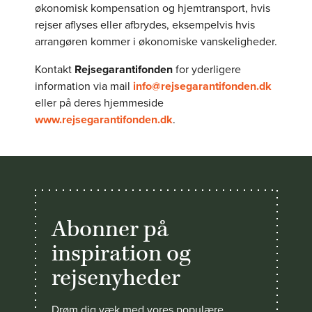
økonomisk kompensation og hjemtransport, hvis
rejser aflyses eller afbrydes, eksempelvis hvis
arrangøren kommer i økonomiske vanskeligheder.
Kontakt
Rejsegarantifonden
for yderligere
information via mail
info@rejsegarantifonden.dk
eller på deres hjemmeside
www.rejsegarantifonden.dk
.
Abonner på
inspiration og
rejsenyheder
Drøm dig væk med vores populære