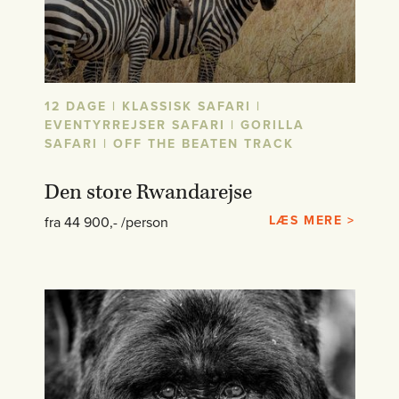
12 DAGE | KLASSISK SAFARI |
EVENTYRREJSER SAFARI | GORILLA
SAFARI | OFF THE BEATEN TRACK
Den store Rwandarejse
LÆS MERE >
fra 44 900,- /person