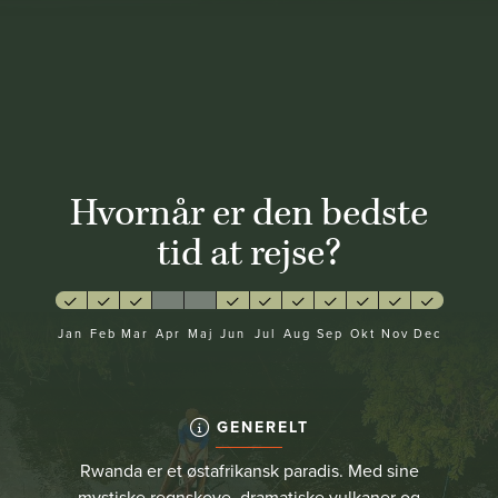
Hvornår er den bedste
tid at rejse?
Jan
Feb
Mar
Apr
Maj
Jun
Jul
Aug
Sep
Okt
Nov
Dec
GENERELT
Rwanda er et østafrikansk paradis. Med sine
mystiske regnskove, dramatiske vulkaner og