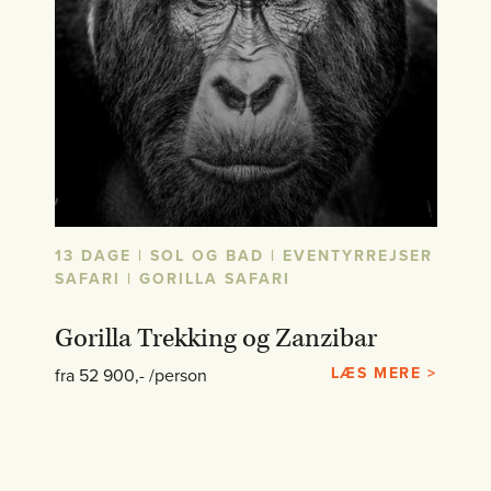
13 DAGE | SOL OG BAD | EVENTYRREJSER
SAFARI | GORILLA SAFARI
Gorilla Trekking og Zanzibar
LÆS MERE >
fra 52 900,- /person