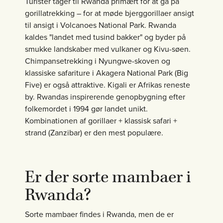
Turister tager til Rwanda primært for at gå på
gorillatrekking – for at møde bjerggorillaer ansigt
til ansigt i Volcanoes National Park. Rwanda
kaldes "landet med tusind bakker" og byder på
smukke landskaber med vulkaner og Kivu-søen.
Chimpansetrekking i Nyungwe-skoven og
klassiske safariture i Akagera National Park (Big
Five) er også attraktive. Kigali er Afrikas reneste
by. Rwandas inspirerende genopbygning efter
folkemordet i 1994 gør landet unikt.
Kombinationen af gorillaer + klassisk safari +
strand (Zanzibar) er den mest populære.
Er der sorte mambaer i
Rwanda?
Sorte mambaer findes i Rwanda, men de er