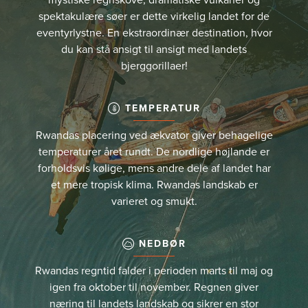
spektakulære søer er dette virkelig landet for de
eventyrlystne. En ekstraordinær destination, hvor
du kan stå ansigt til ansigt med landets
bjerggorillaer!
TEMPERATUR
Rwandas placering ved ækvator giver behagelige
temperaturer året rundt. De nordlige højlande er
forholdsvis kølige, mens andre dele af landet har
et mere tropisk klima. Rwandas landskab er
varieret og smukt.
NEDBØR
Rwandas regntid falder i perioden marts til maj og
igen fra oktober til november. Regnen giver
næring til landets landskab og sikrer en stor