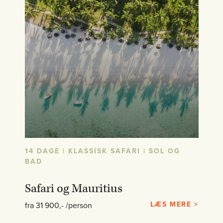
14 DAGE | KLASSISK SAFARI | SOL OG
BAD
Safari og Mauritius
LÆS MERE >
fra 31 900,- /person