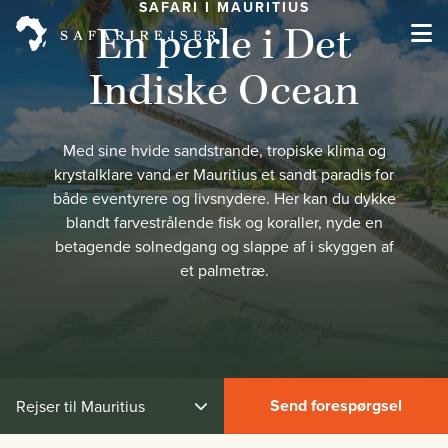
SAFARI I MAURITIUS
En perle i Det
Indiske Ocean
Med sine hvide sandstrande, tropiske klima og
krystalklare vand er Mauritius et sandt paradis for
både eventyrere og livsnydere. Her kan du dykke
blandt farvestrålende fisk og koraller, nyde en
betagende solnedgang og slappe af i skyggen af
et palmetræ.
Send forespørgsel
Rejser til Mauritius