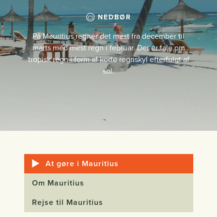
NEDBØR
På Mauritius regner det mest fra december til
marts med mest regn i februar. Der er tale om
tropisk regn i form af korte regnskyl efterfulgt af
sol.
At gøre i Mauritius
Om Mauritius
Rejse til Mauritius