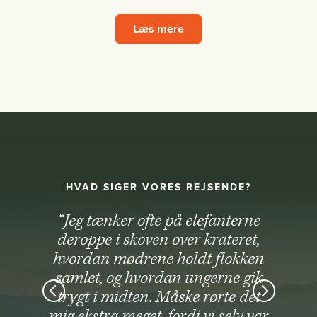
Læs mere
HVAD SIGER VORES REJSENDE?
“Jeg tænker ofte på elefanterne
deroppe i skoven over krateret,
hvordan mødrene holdt flokken
samlet, og hvordan ungerne gik
trygt i midten. Måske rørte det
mig ekstra meget, fordi vi selv var