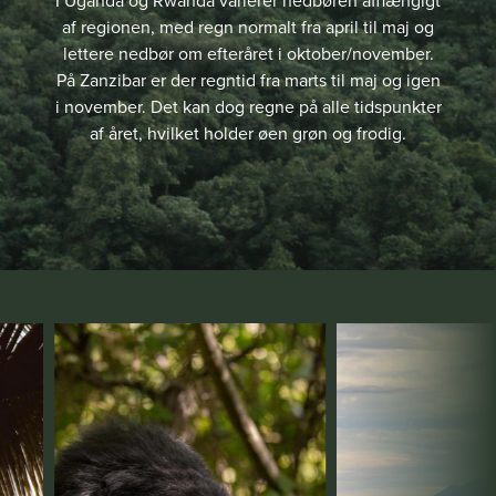
I Uganda og Rwanda varierer nedbøren afhængigt
af regionen, med regn normalt fra april til maj og
lettere nedbør om efteråret i oktober/november.
På Zanzibar er der regntid fra marts til maj og igen
i november. Det kan dog regne på alle tidspunkter
af året, hvilket holder øen grøn og frodig.