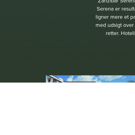
Zanzibar Serena
Serena er result
ligner mere et p
med udsigt over 
retter. Hote