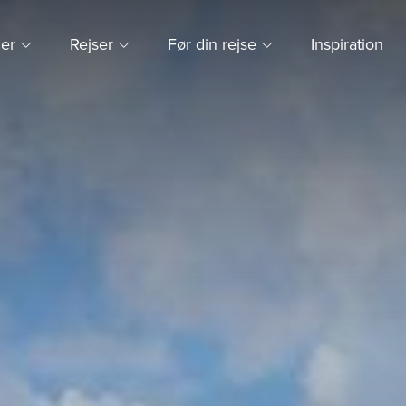
ner
Rejser
Før din rejse
Inspiration