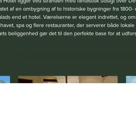
 Hotel ligger ved stranden med fantastisk udsigt over De
atet af en ombygning af to historiske bygninger fra 1800- 
alads end et hotel. Værelserne er elegant indrettet, og om
havet, spa og flere restauranter, der serverer både lokale 
llets beliggenhed gør det til den perfekte base for at udfor