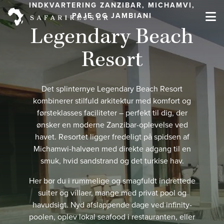
INDKVARTERING ZANZIBAR, MICHAMVI,
PAJE OG JAMBIANI
Legendary Beach
Resort
Det splinternye Legendary Beach Resort
kombinerer stilfuld arkitektur med komfort og
førsteklasses faciliteter – perfekt til dig, der
ønsker en moderne Zanzibar-oplevelse ved
havet. Resortet ligger fredeligt på spidsen af
Michamwi-halvøen med direkte adgang til en
smuk, hvid sandstrand og det turkise hav.
Her bor du i rummelige og smagfuldt indrettede
suiter og villaer, mange med privat pool og
havudsigt. Nyd afslappende dage ved infinity-
poolen, oplev lokal seafood i restauranten, eller