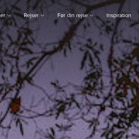
ner
Rejser
Før din rejse
Inspiration