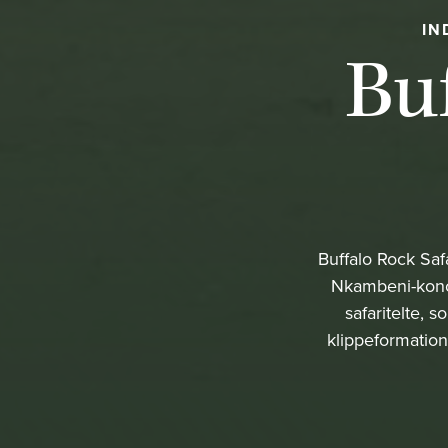
IN
Buf
Buffalo Rock Saf
Nkambeni-konce
safaritelte, 
klippeformation