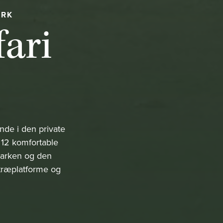
ARK
fari
nde i den private
 12 komfortable
dmarken og den
 træplatforme og