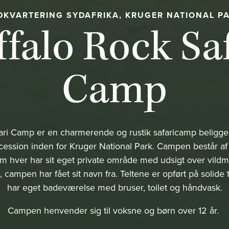
DKVARTERING SYDAFRIKA, KRUGER NATIONAL P
falo Rock Sa
Camp
ari Camp er en charmerende og rustik safaricamp beligge
ssion inden for Kruger National Park. Campen består af
som hver har sit eget private område med udsigt over vil
, campen har fået sit navn fra. Teltene er opført på solide
har eget badeværelse med bruser, toilet og håndvask.
Campen henvender sig til voksne og børn over 12 år.